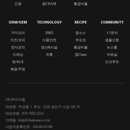
인증
참CHAM
황금비율
ODM/OEM
TECHNOLOGY
RECIPE
COMMUNITY
구이요리
R&D
참소스
1:1문의
치킨/오리
식품안전
하오츠
샘플신청
양식요리
생산&시설
황금비율
뉴스룸
드레싱
유통
참Cham
자료실
탕/찌개
인크루트
볶음/무침
(주)우리식품
대표명 : 허성용
주소 : 인천 검단구 소담 1로 35
대표전화 : 070-7602-5514
이메일 : help@chamsauce.co.kr
사업자등록번호 :
330-86-01108