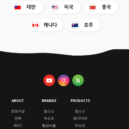
ABOUT
BRANDS
PRODUCTS
경영이념
참소스
참소스
연혁
하오츠
참CHAM
BI/CI
황금비율
하오츠