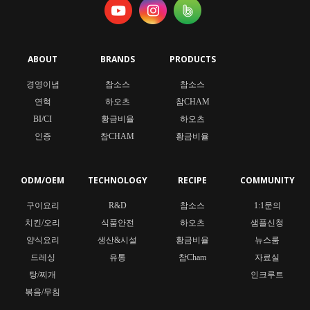
ABOUT
BRANDS
PRODUCTS
경영이념
참소스
참소스
연혁
하오츠
참CHAM
BI/CI
황금비율
하오츠
인증
참CHAM
황금비율
ODM/OEM
TECHNOLOGY
RECIPE
COMMUNITY
구이요리
R&D
참소스
1:1문의
치킨/오리
식품안전
하오츠
샘플신청
양식요리
생산&시설
황금비율
뉴스룸
드레싱
유통
참Cham
자료실
탕/찌개
인크루트
볶음/무침