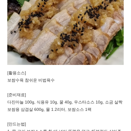
[활용소스]
보쌈수육 참쉬운 비법육수
[준비재료]
다진마늘 100g, 식용유 10g, 꿀 40g, 우스타소스 10g, 소금 살짝
보쌈용 삼겹살 600g, 물 1.2리터, 보쌈소스 1팩
[만드는법]