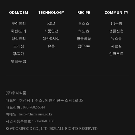
ODM/OEM
TECHNOLOGY
RECIPE
COMMUNITY
구이요리
R&D
참소스
1:1문의
치킨/오리
식품안전
하오츠
샘플신청
양식요리
생산&시설
황금비율
뉴스룸
드레싱
유통
참Cham
자료실
탕/찌개
인크루트
볶음/무침
(주)우리식품
대표명 : 허성용
주소 : 인천 검단구 소담 1로 35
대표전화 : 070-7602-5514
이메일 : help@chamsauce.co.kr
사업자등록번호 :
330-86-01108
WOORIFOOD CO., LTD. 2023 ALL RIGHTS RESERVED