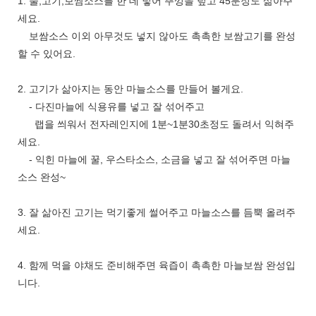
1. 물,고기,보쌈소스를 한 데 넣어 뚜껑을 덮고 45분정도 삶아주
세요.
보쌈소스 이외 아무것도 넣지 않아도 촉촉한 보쌈고기를 완성
할 수 있어요.
2. 고기가 삶아지는 동안 마늘소스를 만들어 볼게요.
- 다진마늘에 식용유를 넣고 잘 섞어주고
랩을 씌워서 전자레인지에 1분~1분30초정도 돌려서 익혀주
세요.
- 익힌 마늘에 꿀, 우스타소스, 소금을 넣고 잘 섞어주면 마늘
소스 완성~
3. 잘 삶아진 고기는 먹기좋게 썰어주고 마늘소스를 듬뿍 올려주
세요.
4. 함께 먹을 야채도 준비해주면 육즙이 촉촉한 마늘보쌈 완성입
니다.