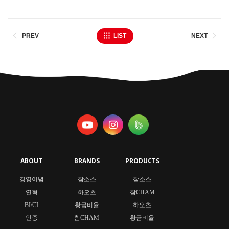
PREV
LIST
NEXT
ABOUT
BRANDS
PRODUCTS
경영이념
참소스
참소스
연혁
하오츠
참CHAM
BI/CI
황금비율
하오츠
인증
참CHAM
황금비율