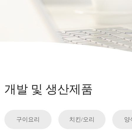
개발 및 생산제품
구이요리
치킨/오리
양