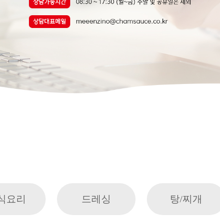
식요리
드레싱
탕/찌개